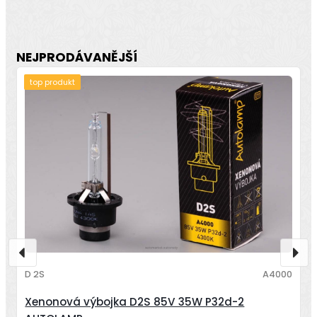
NEJPRODÁVANĚJŠÍ
top produkt
D 2S
A4000
Xenonová výbojka D2S 85V 35W P32d-2