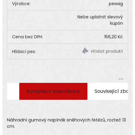
Výrobce:
pewag
Nelze uplatnit slevový
kupón
156,20 Kč
Hlídací pes:
Kompletní specifikace
Související zboží
Náhradní gumový napínák sněhových řetězů, rozteč 13
cm.