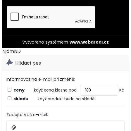
Vytvořeno systémem
www.webareal.cz
NjdmND
Hlídací pes
Informovat na e-mail při změně:
ceny
když cena klesne pod
Kč
skladu
když produkt bude na skladě
Zadejte Váš e-mail: