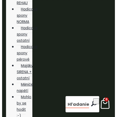
REHAU
Hadicové
spony
NORMA
Hadicové
spony
ostatní
Hadicové
spony
pérové
Majáky
SIRENA +
ostatní
Měniče
napětí
Mohlo
0
by se
Hľadanie
hodit
:-)