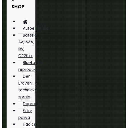
SHOP
Autoelektrika
Baterie
AA, AAA,
9V,
CR20xx
Bluetooth
reproduktory
Den
Braven -
technické
spreje
Doprodej
Filtry
paliva
Hadice