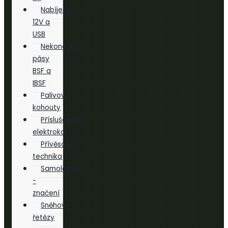
Nabíječky
12V a
USB
Nekonečné
pásy
BSF a
IBSF
Palivové
kohouty
Příslušenství
elektrokol
Přívěsová
technika
Samolepky
-
značení
Sněhové
řetězy