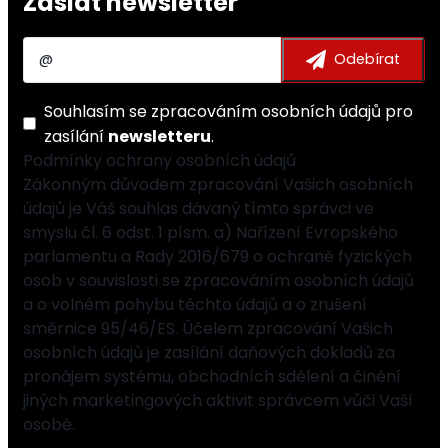
Zaslat newsletter
Souhlasím se
zpracováním osobních údajů
pro
zasílání
newsletteru
.
Podmínky ochrany osobních údajů
Zákonným důvodem zpracování Vašich osobních
údajů je Váš souhlas dávaný tímto správci ve
smyslu čl. 6 odst. 1 písm. a) Nařízení Evropského
parlamentu a Rady 2016/679 o ochraně fyzických
osob v souvislosti se zpracováním osobních údajů
a o volném pohybu těchto údajů a o zrušení
směrnice 95/46/ES. Účelem zpracování Vašich
osobních údajů je zasílání daňových dokladů za
pronájem systému, obchodních sdělení a činění
jiných marketingových aktivit správcem vůči Vaší
osobě.