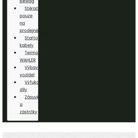
pewag
Stěrače
pouze
na
prodejně
Startovací
kabely
Termostaty
WAHLER
Výbava
vozidel
Výfukové
díly
Zásuvky
a
zástrčky