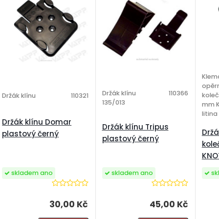
Klem
opěr
Držák klínu
110366
kole
Držák klínu
110321
135/013
mm K
litina
Držák klínu Domar
Držák klínu Tripus
Držá
plastový černý
plastový černý
kol
KNOT
skladem ano
skladem ano
sk
30,00 Kč
45,00 Kč