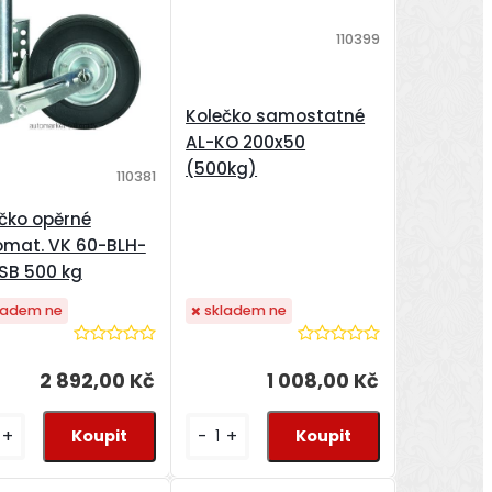
110399
Kolečko samostatné
AL-KO 200x50
(500kg)
110381
čko opěrné
omat. VK 60-BLH-
SB 500 kg
skladem ne
ladem ne
1 008,00 Kč
2 892,00 Kč
-
+
+