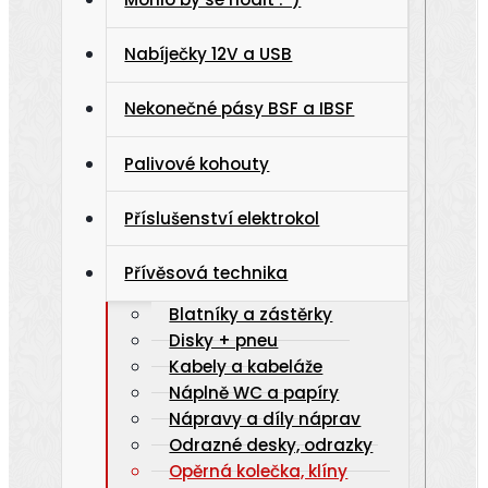
Nabíječky 12V a USB
Nekonečné pásy BSF a IBSF
Palivové kohouty
Příslušenství elektrokol
Přívěsová technika
Blatníky a zástěrky
Disky + pneu
Kabely a kabeláže
Náplně WC a papíry
Nápravy a díly náprav
Odrazné desky, odrazky
Opěrná kolečka, klíny