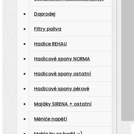
Doprodej
Filtry paliva
Hadice REHAU
Hadicové spony NORMA
Hadicové spony ostatní
Hadicové spony pérové
Majáky SIRENA + ostatní
Měniče napětí
Mohlo by se hodit :-)