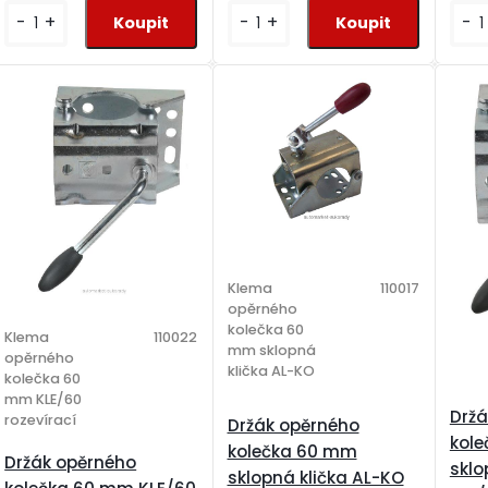
-
+
-
+
-
Klema
110017
opěrného
kolečka 60
Klema
110022
mm sklopná
opěrného
klička AL-KO
kolečka 60
mm KLE/60
Držá
rozevírací
Držák opěrného
kol
kolečka 60 mm
Držák opěrného
sklo
sklopná klička AL-KO