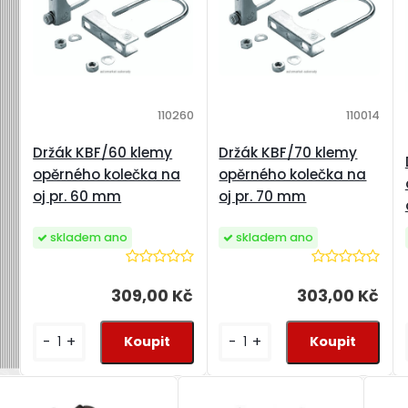
110260
110014
Držák KBF/60 klemy
Držák KBF/70 klemy
opěrného kolečka na
opěrného kolečka na
oj pr. 60 mm
oj pr. 70 mm
skladem ano
skladem ano
309,00 Kč
303,00 Kč
-
+
-
+