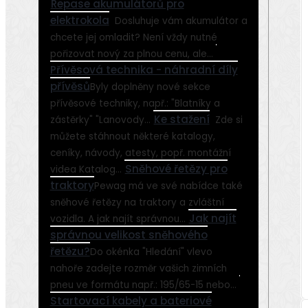
Repase akumulátorů pro
elektrokola
Dosluhuje vám akumulátor a
chcete jej omladit? Není vždy nutné
pořizovat nový za plnou cenu, ale...
Přívěsová technika - náhradní díly
přívěsů
Byly doplněny nové sekce
přívěsové techniky, např.: "Blatníky a
Ke stažení
zástěrky" "Lanovody...
Zde si
můžete stáhnout některé katalogy,
ceníky­, návody, atesty, popř. montážní
Sněhové řetězy pro
videa Katalog...
traktory
Pewag má ve své nabídce také
sněhové řetězy na traktory a zvláštní
Jak najít
vozidla. A jak najít správnou...
správnou velikost sněhového
řetězu?
Do okénka "Hledání" vlevo
nahoře zadejte rozměr vašich zimních
pneu ve formátu např.: 195/65-15 nebo...
Startovací kabely a bateriové