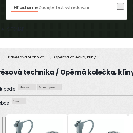
Hľadanie
SITEMAP
Přívěsová technika
Opěrná kolečka, klíny
věsová technika / Opěrná kolečka, klín
Názvu
Vzestupně
it podle
Vše
obce