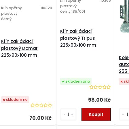
Klín opěrný
110365
plastový
Klín opěrný
110320
černý 135/001
plastový
černý
Klín zakládací
plastový Tripus
Klín zakládací
225x90x100 mm
plastový Domar
225x90x100 mm
Kole
aut
255 
skladem ano
sk
98,00 Kč
skladem ne
-
+
-
70,00 Kč