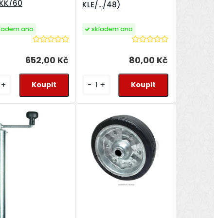
/KK/60
KLE/.../48)
ladem ano
skladem ano
652,00 Kč
80,00 Kč
+
-
+