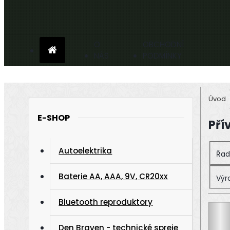
O
OBCHODNÍ
NÁS
PODMÍNKY
Úvod
E-SHOP
Pří
Autoelektrika
Řad
Baterie AA, AAA, 9V, CR20xx
Výr
Bluetooth reproduktory
Den Braven - technické spreje