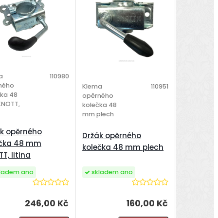
a
110980
ného
Klema
110951
čka 48
opěrného
NOTT,
kolečka 48
mm plech
k opěrného
Držák opěrného
ečka 48 mm
kolečka 48 mm plech
T, litina
ladem ano
skladem ano
246,00 Kč
160,00 Kč