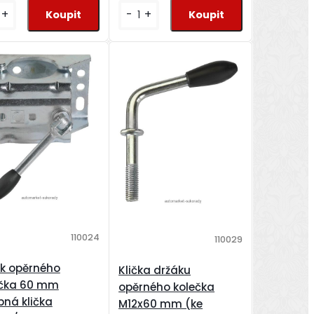
+
-
+
110024
110029
k opěrného
Klička držáku
ečka 60 mm
opěrného kolečka
pná klička
M12x60 mm (ke