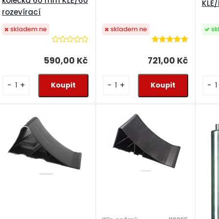
kolečka 60 mm KLE/60
KLE
rozevírací
sk
skladem ne
skladem ne
590,00 Kč
721,00 Kč
-
-
+
-
+