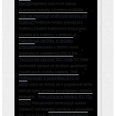
kleště
Doplněny dvě nové sekce,
startovací kabely a bateriové kleště ...
Jak se montují sněhové řetězy na
traktor?
Sněhové řetězy pewag pro
traktory Dvojitá traktorová stopa jsou
vhodné pro traktory v lehkých až...
Pojistkové skříňky a držáky
pojistek
Naleznete v těchto nově
doplněných odděleních ZDE a ZDE ...
Technické spraye TECTANE
TECTANE -
technické spraye se širokým spektrem
použití profi i hobby najdete "ZDE" ...
Odbočovač s pojistkou ATO a
MINI
Často se stává, že v pojistkové skříni
není již volný prostor pro připojení dalšího
Přerušovače blinkrů 6V, 12V
jištěného...
a 24V
Přerušovače směrových světel
(blinkrů) od českého výrobce v provedení
Oboustranné lepící
6V, 12V a 24V k...