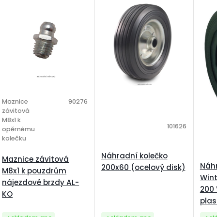
Maznice
90276
závitová
M8x1 k
101626
opěrnému
kolečku
Náhradní kolečko
Maznice závitová
Náhr
200x60 (ocelový disk)
M8x1 k pouzdrům
Wint
nájezdové brzdy AL-
200 
KO
plas