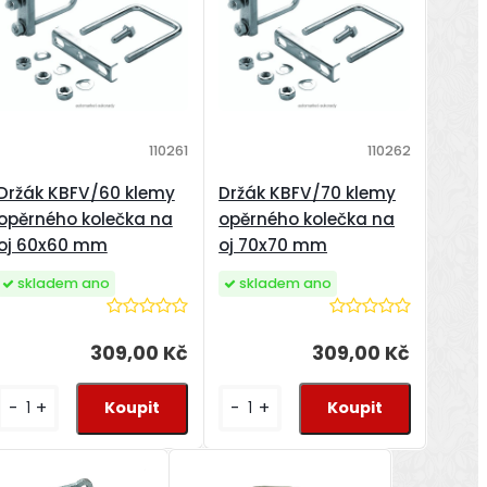
110261
110262
Držák KBFV/60 klemy
Držák KBFV/70 klemy
opěrného kolečka na
opěrného kolečka na
oj 60x60 mm
oj 70x70 mm
skladem ano
skladem ano
309,00 Kč
309,00 Kč
-
+
-
+