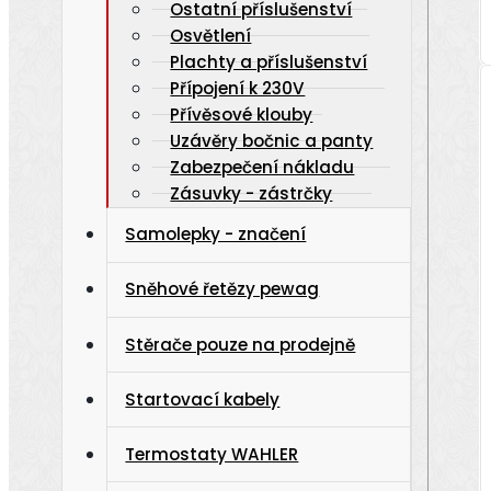
Ostatní příslušenství
Osvětlení
Plachty a příslušenství
Přípojení k 230V
Přívěsové klouby
Uzávěry bočnic a panty
Zabezpečení nákladu
Zásuvky - zástrčky
Samolepky - značení
Sněhové řetězy pewag
Stěrače pouze na prodejně
Startovací kabely
Termostaty WAHLER