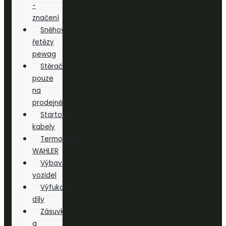
-
značení
Sněhové
řetězy
pewag
Stěrače
pouze
na
prodejně
Startovací
kabely
Termostaty
WAHLER
Výbava
vozidel
Výfukové
díly
Zásuvky
a