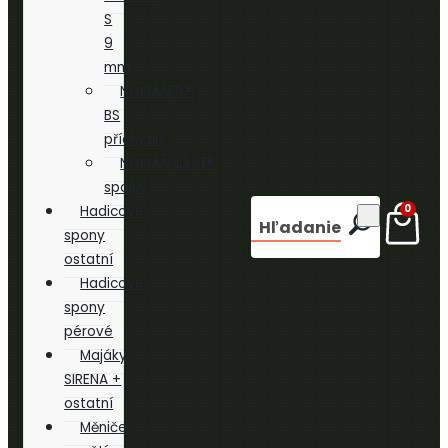
S
9
mm
NORMAFIX®
BS
příchytky
NORMAPLAST®
spojky
0
Hadicové
Hľadanie
spony
ostatní
Hadicové
spony
pérové
Majáky
SIRENA +
ostatní
Měniče