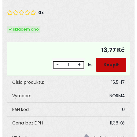
0x
skladem ano
13,77 Kč
-
+
ks
Číslo produktu:
15.5-17
Výrobce:
NORMA
EAN kód:
0
11,38 Kč