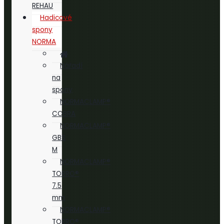
REHAU
Hadicové
spony
NORMA
Nářadí
na
spony
NORMACLAMP®
COBRA
NORMACLAMP®
GBS
M
NORMACLAMP®
TORRO®
7.5
mm
NORMACLAMP®
TORRO®