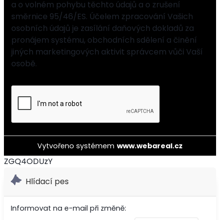
a o volném pohybu těchto údajů a o zrušení
směrnice 95/46/ES. Účelem zpracování Vašich
osobních údajů je zasílání daňových dokladů za
pronájem systému, obchodních sdělení a činění
jiných marketingových aktivit správcem vůči Vaší
osobě.
Vytvořeno systémem
www.webareal.cz
ZGQ4ODUzY
Hlídací pes
Informovat na e-mail při změně: