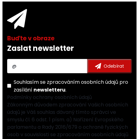
Zaslat newsletter
Souhlasím se
zpracováním osobních údajů
pro
zasílání
newsletteru
.
Podmínky ochrany osobních údajů
Zákonným důvodem zpracování Vašich osobních
údajů je Váš souhlas dávaný tímto správci ve
smyslu čl. 6 odst. 1 písm. a) Nařízení Evropského
parlamentu a Rady 2016/679 o ochraně fyzických
osob v souvislosti se zpracováním osobních údajů