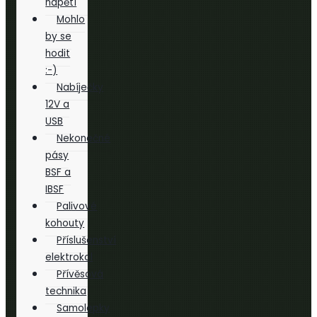
napětí
Mohlo
by se
hodit
:-)
Nabíječky
12V a
USB
Nekonečné
pásy
BSF a
IBSF
Palivové
kohouty
Příslušenství
elektrokol
Přívěsová
technika
Samolepky