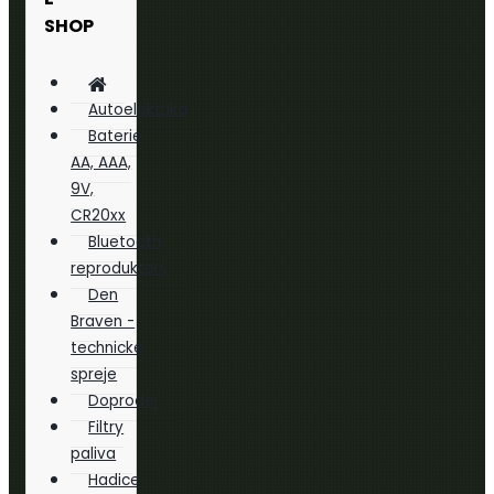
SHOP
Autoelektrika
Baterie
AA, AAA,
9V,
CR20xx
Bluetooth
reproduktory
Den
Braven -
technické
spreje
Doprodej
Filtry
paliva
Hadice