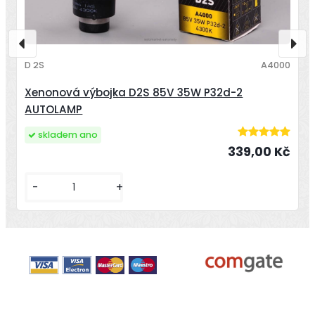
D 2S
A4000
Xenonová výbojka D2S 85V 35W P32d-2
AUTOLAMP
skladem ano
339,00 Kč
-
+