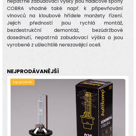
nepatrné zabudovací výšky jsou hadicové spony
COBRA vhodné také např. k připevňování
vlnovců na kloubové hřídele manžety řízení.
Jejich předností jsou rychlá montáž,
bezdestrukční demontáž, bezúdržbové
dosednutí, nepatrná zabudovací výška a jsou
vyrobené z ušlechtilé nerezavějicí oceli.
NEJPRODÁVANĚJŠÍ
top produkt