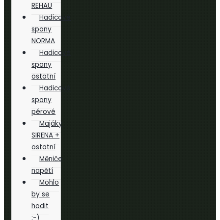
REHAU
Hadicové
spony
NORMA
Hadicové
spony
ostatní
Hadicové
spony
pérové
Majáky
SIRENA +
ostatní
Měniče
napětí
Mohlo
by se
hodit
:-)