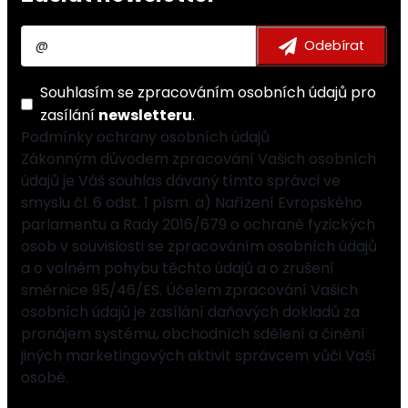
Souhlasím se
zpracováním osobních údajů
pro
zasílání
newsletteru
.
Podmínky ochrany osobních údajů
Zákonným důvodem zpracování Vašich osobních
údajů je Váš souhlas dávaný tímto správci ve
smyslu čl. 6 odst. 1 písm. a) Nařízení Evropského
parlamentu a Rady 2016/679 o ochraně fyzických
osob v souvislosti se zpracováním osobních údajů
a o volném pohybu těchto údajů a o zrušení
směrnice 95/46/ES. Účelem zpracování Vašich
osobních údajů je zasílání daňových dokladů za
pronájem systému, obchodních sdělení a činění
jiných marketingových aktivit správcem vůči Vaší
osobě.