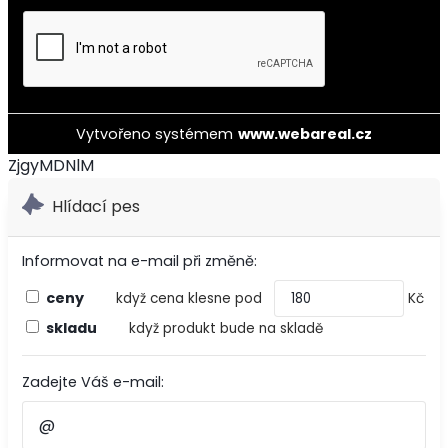
Vytvořeno systémem
www.webareal.cz
ZjgyMDNlM
Hlídací pes
Informovat na e-mail při změně:
ceny
když cena klesne pod
Kč
skladu
když produkt bude na skladě
Zadejte Váš e-mail: