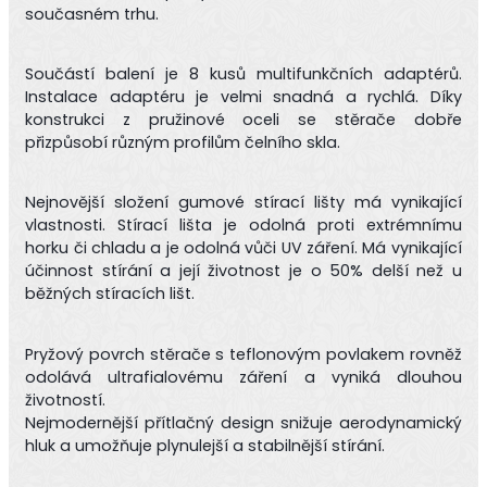
současném trhu.
Součástí balení je 8 kusů multifunkčních adaptérů.
Instalace adaptéru je velmi snadná a rychlá. Díky
konstrukci z pružinové oceli se stěrače dobře
přizpůsobí různým profilům čelního skla.
Nejnovější složení gumové stírací lišty má vynikající
vlastnosti. Stírací lišta je odolná proti extrémnímu
horku či chladu a je odolná vůči UV záření. Má vynikající
účinnost stírání a její životnost je o 50% delší než u
běžných stíracích lišt.
Pryžový povrch stěrače s teflonovým povlakem rovněž
odolává ultrafialovému záření a vyniká dlouhou
životností.
Nejmodernější přítlačný design snižuje aerodynamický
hluk a umožňuje plynulejší a stabilnější stírání.