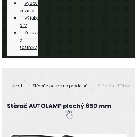
Výbava
vozidel
Výfukové
díly
Zásuvky
a
zástrčky
Úvod
Stěrače pouze na prodejně
Stěrač AUTOLAMP 
Stěrač AUTOLAMP plochý 650 mm