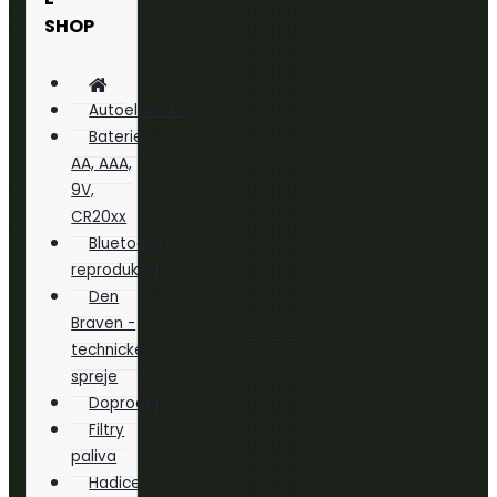
SHOP
Autoelektrika
Baterie
AA, AAA,
9V,
CR20xx
Bluetooth
reproduktory
Den
Braven -
technické
spreje
Doprodej
Filtry
paliva
Hadice