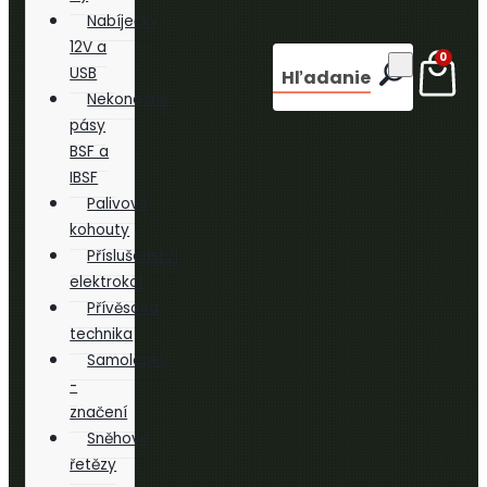
Nabíječky
12V a
0
USB
Hľadanie
Nekonečné
pásy
BSF a
IBSF
Palivové
kohouty
Příslušenství
elektrokol
Přívěsová
technika
Samolepky
-
značení
Sněhové
řetězy