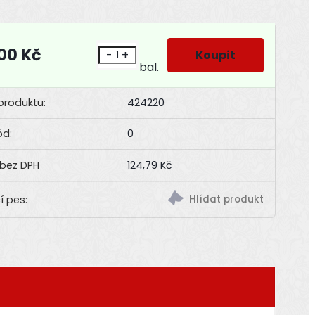
,00 Kč
-
+
bal.
produktu:
424220
ód:
0
124,79 Kč
í pes: