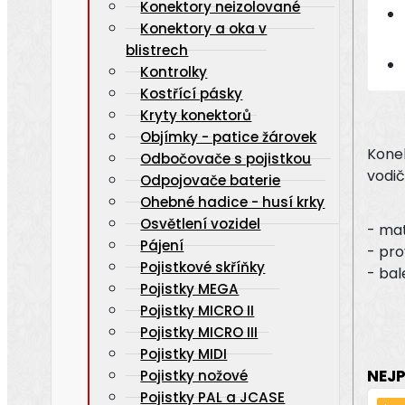
Konektory neizolované
Konektory a oka v
blistrech
Kontrolky
Kostřící pásky
Kryty konektorů
Objímky - patice žárovek
Kone
Odbočovače s pojistkou
vodič
Odpojovače baterie
Ohebné hadice - husí krky
Osvětlení vozidel
- mat
Pájení
- pro
Pojistkové skříňky
- bal
Pojistky MEGA
Pojistky MICRO II
Pojistky MICRO III
Pojistky MIDI
NEJ
Pojistky nožové
Pojistky PAL a JCASE