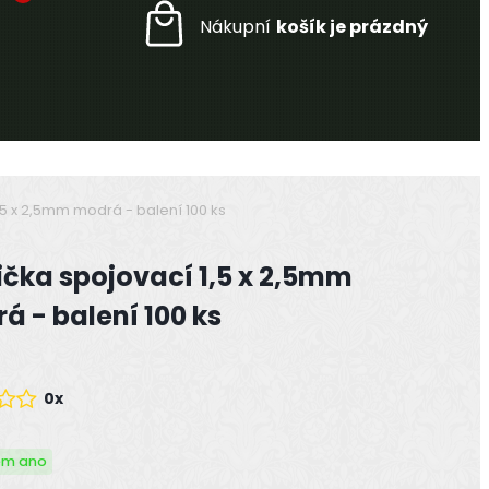
,5 x 2,5mm modrá - balení 100 ks
ička spojovací 1,5 x 2,5mm
á - balení 100 ks
0x
em ano