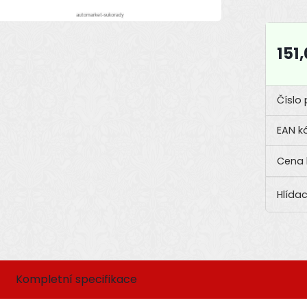
151
Číslo 
EAN k
Hlídac
Kompletní specifikace