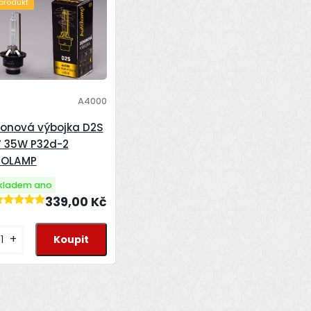
 produkt
A4000
onová výbojka D2S
 35W P32d-2
TOLAMP
kladem ano
339,00 Kč
+