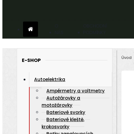
O
OBCHODNÍ
NÁS
PODMÍNKY
Úvod
E-SHOP
Autoelektrika
Ampérmetry a voltmetry
Autožárovky a
motožárovky
Bateriové svorky
Bateriové kleště,
krokosvorky
Botky zapalovacích