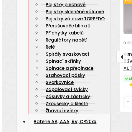
top
Pojistky plechové
Pojistky skleněné válcové
Pojistky válcové TORPEDO
Přerušovače blinkrů
Příchytky kabelů
Regulátory napětí
D 2S
Relé
Spirály svazkovací
Xen
Spínací skříňky
85V
Spínače a přepínače
AU
Stahovací pásky
s
Svorkovnice
Zapalovací svíčky
Zásuvky a zástrčky
-
Zkoušečky a kleště
Žhavící svíčky
Baterie AA, AAA, 9V, CR20xx