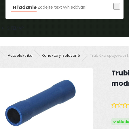
Hľadanie
SITEMAP
Autoelektrika
Konektory izolované
Trubička spojovací 1
Trub
modr
sklad