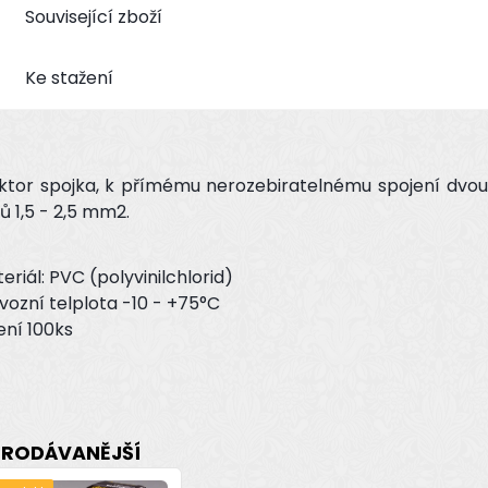
Související zboží
Ke stažení
ktor spojka, k přímému nerozebiratelnému spojení dvou
ů 1,5 - 2,5 mm2.
eriál: PVC (polyvinilchlorid)
vozní telplota -10 - +75°C
ení 100ks
PRODÁVANĚJŠÍ