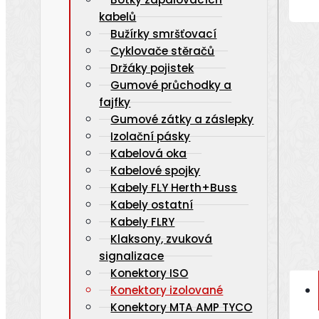
kabelů
Bužírky smršťovací
Cyklovače stěračů
Držáky pojistek
Gumové průchodky a
fajfky
Gumové zátky a záslepky
Izolační pásky
Kabelová oka
Kabelové spojky
Kabely FLY Herth+Buss
Kabely ostatní
Kabely FLRY
Klaksony, zvuková
signalizace
Konektory ISO
Konektory izolované
Konektory MTA AMP TYCO