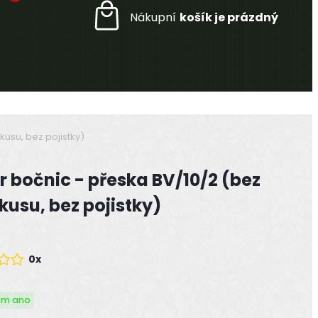
kusu, bez pojistky)
r bočnic - přeska BV/10/2 (bez
kusu, bez pojistky)
0x
em ano