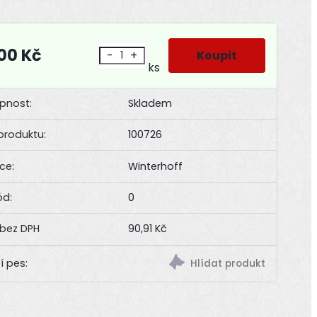
,00 Kč
-
+
ks
pnost:
Skladem
produktu:
100726
ce:
Winterhoff
ód:
0
90,91 Kč
í pes: