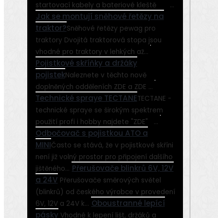
startovací kabely a bateriové kleště ...
Jak se montují sněhové řetězy na
traktor?
Sněhové řetězy pewag pro
traktory Dvojitá traktorová stopa jsou
vhodné pro traktory v lehkých až...
Pojistkové skříňky a držáky
pojistek
Naleznete v těchto nově
doplněných odděleních ZDE a ZDE ...
Technické spraye TECTANE
TECTANE -
technické spraye se širokým spektrem
použití profi i hobby najdete "ZDE" ...
Odbočovač s pojistkou ATO a
MINI
Často se stává, že v pojistkové skříni
není již volný prostor pro připojení dalšího
Přerušovače blinkrů 6V, 12V
jištěného...
a 24V
Přerušovače směrových světel
(blinkrů) od českého výrobce v provedení
Oboustranné lepící
6V, 12V a 24V k...
pásky
Vhodné k lepení lišt, držáků a