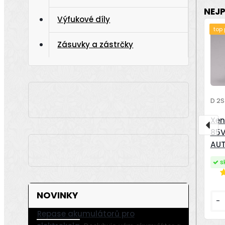
NEJ
Výfukové díly
top
Zásuvky a zástrčky
D 2S
Xen
85V
AU
s
NOVINKY
-
Repase akumulátorů pro