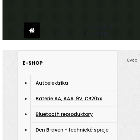
O
OBCHODNÍ
NÁS
PODMÍNKY
Úvod
E-SHOP
Autoelektrika
Baterie AA, AAA, 9V, CR20xx
Bluetooth reproduktory
Den Braven - technické spreje