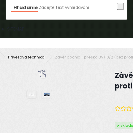
Hľadanie
SITEMAP
Přívěsová technika
Závěr bočnic - přeska BV/10/2 (bez proti
Závě
proti
sklad