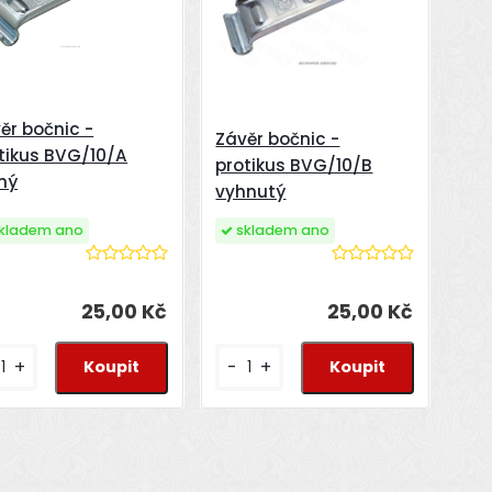
ěr bočnic -
Závěr bočnic -
tikus BVG/10/A
protikus BVG/10/B
ný
vyhnutý
kladem ano
skladem ano
25,00 Kč
25,00 Kč
+
-
+