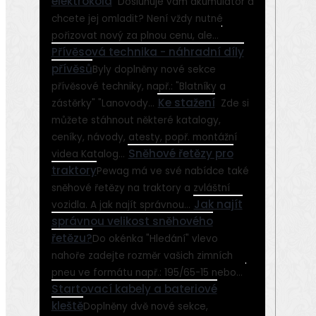
elektrokola
Dosluhuje vám akumulátor a
chcete jej omladit? Není vždy nutné
pořizovat nový za plnou cenu, ale...
Přívěsová technika - náhradní díly
přívěsů
Byly doplněny nové sekce
přívěsové techniky, např.: "Blatníky a
Ke stažení
zástěrky" "Lanovody...
Zde si
můžete stáhnout některé katalogy,
ceníky­, návody, atesty, popř. montážní
Sněhové řetězy pro
videa Katalog...
traktory
Pewag má ve své nabídce také
sněhové řetězy na traktory a zvláštní
Jak najít
vozidla. A jak najít správnou...
správnou velikost sněhového
řetězu?
Do okénka "Hledání" vlevo
nahoře zadejte rozměr vašich zimních
pneu ve formátu např.: 195/65-15 nebo...
Startovací kabely a bateriové
kleště
Doplněny dvě nové sekce,