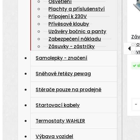
Osvětlení
Plachty a příslušenství
Přípojení k 230V
Přívěsové klouby
Uzávěry bočnic a panty
Záv
Zabezpečení nákladu
pro
Zásuvky - zástrčky
rov
Samolepky - značení
s
Sněhové řetězy pewag
Stěrače pouze na prodejně
-
Startovací kabely
Termostaty WAHLER
Výbava vozidel