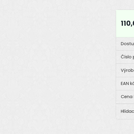
110
Dostu
Číslo 
Výrob
EAN k
Hlídac