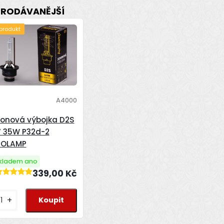
PRODÁVANĚJŠÍ
 produkt
A4000
onová výbojka D2S
 35W P32d-2
TOLAMP
kladem ano
339,00 Kč
+