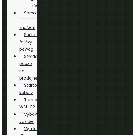
zástrčky
Samolepky
-
značení
Sněhové
řetězy
pewag
Stěrače
pouze
na
prodejně
Startovací
kabely
Termostaty
WAHLER
Výbava
vozidel
Výfukové