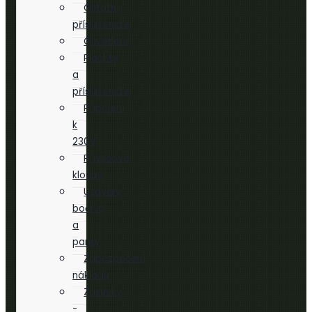
Ostatní
příslušenství
Osvětlení
Plachty
a
příslušenství
Přípojení
k
230V
Přívěsové
klouby
Uzávěry
bočnic
a
panty
Zabezpečení
nákladu
Zásuvky
-