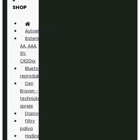
SHOP
Autoelektrika
Baterie
AA, AAA,
9V,
CR20xx
Bluetooth
reproduktory
Den
Braven -
technické
spreje
Doprodej
Filtry
paliva
Hadice