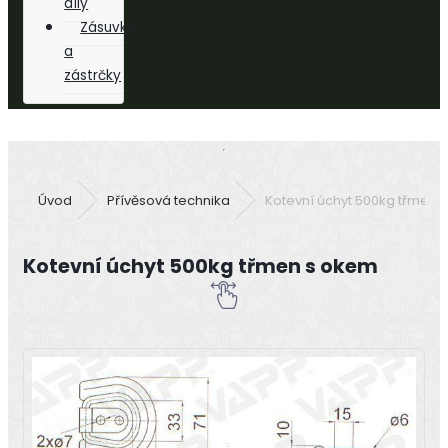
díly
Zásuvky
a
zástrčky
Úvod
Přívěsová technika
Kotevní úchyt 500kg třmen 
Kotevní úchyt 500kg třmen s okem