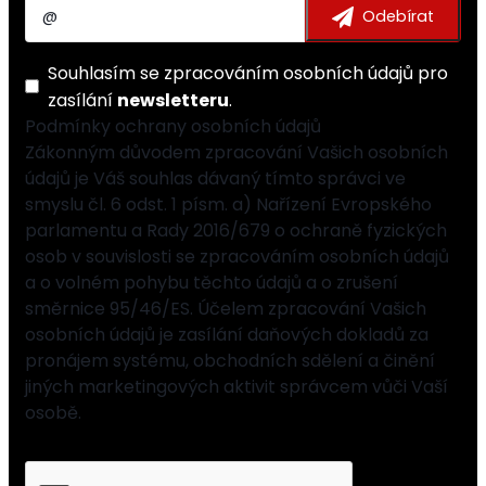
Souhlasím se
zpracováním osobních údajů
pro
zasílání
newsletteru
.
Podmínky ochrany osobních údajů
Zákonným důvodem zpracování Vašich osobních
údajů je Váš souhlas dávaný tímto správci ve
smyslu čl. 6 odst. 1 písm. a) Nařízení Evropského
parlamentu a Rady 2016/679 o ochraně fyzických
osob v souvislosti se zpracováním osobních údajů
a o volném pohybu těchto údajů a o zrušení
směrnice 95/46/ES. Účelem zpracování Vašich
osobních údajů je zasílání daňových dokladů za
pronájem systému, obchodních sdělení a činění
jiných marketingových aktivit správcem vůči Vaší
osobě.