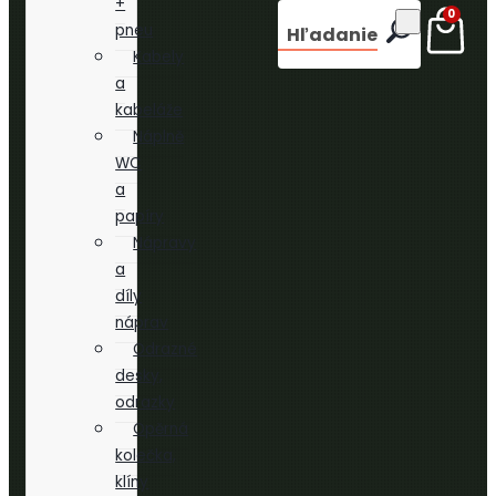
+
0
pneu
Hľadanie
Kabely
a
kabeláže
Náplně
WC
a
papíry
Nápravy
a
díly
náprav
Odrazné
desky,
odrazky
Opěrná
kolečka,
klíny