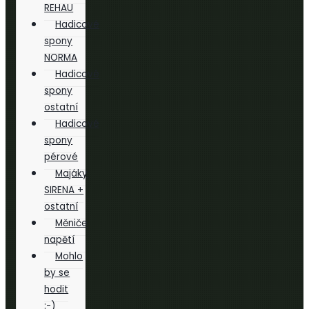
REHAU
Hadicové
spony
NORMA
Hadicové
spony
ostatní
Hadicové
spony
pérové
Majáky
SIRENA +
ostatní
Měniče
napětí
Mohlo
by se
hodit
:-)