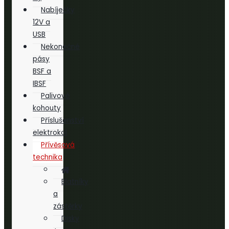
Nabíječky
12V a
USB
Nekonečné
pásy
BSF a
IBSF
Palivové
kohouty
Příslušenství
elektrokol
Přívěsová
technika
Blatníky
a
zástěrky
Disky