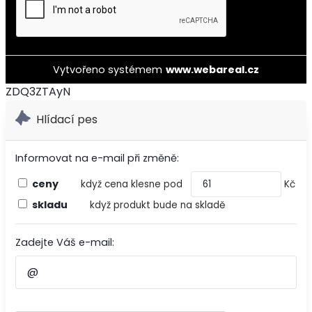
Vytvořeno systémem
www.webareal.cz
ZDQ3ZTAyN
Hlídací pes
Informovat na e-mail při změně:
ceny
když cena klesne pod
Kč
skladu
když produkt bude na skladě
Zadejte Váš e-mail: